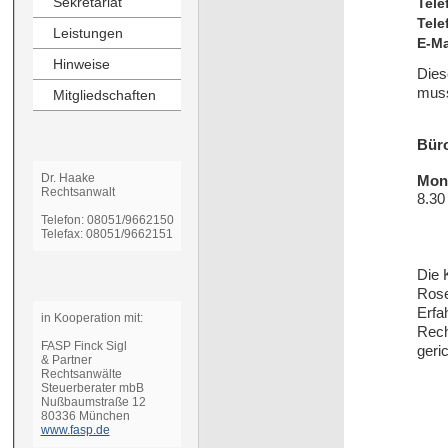
Sekretariat
Tele
Tele
Leistungen
E-Ma
Hinweise
Dies
muss
Mitgliedschaften
Büro
Dr. Haake
Mont
Rechtsanwalt
8.30
Telefon: 08051/9662150
Telefax: 08051/9662151
Die 
Rose
Erfa
in Kooperation mit:
Rech
FASP Finck Sigl
geri
& Partner
Rechtsanwälte
Steuerberater mbB
Nußbaumstraße 12
80336 München
www.fasp.de